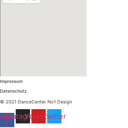
Impressum
Datenschutz
© 2021 DanceCenter No1 Design
cebook-
Instagram
Youtube
Twitter
f