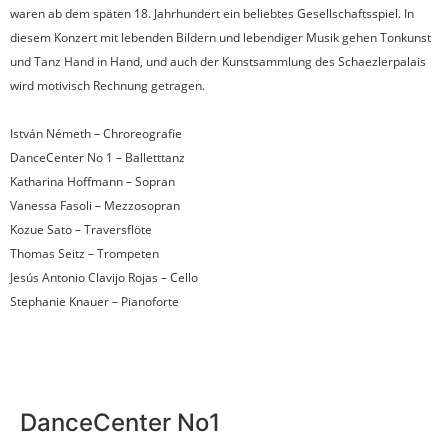
waren ab dem späten 18. Jahrhundert ein beliebtes Gesellschaftsspiel. In
diesem Konzert mit lebenden Bildern und lebendiger Musik gehen Tonkunst
und Tanz Hand in Hand, und auch der Kunstsammlung des Schaezlerpalais
wird motivisch Rechnung getragen.
István Németh – Chroreografie
DanceCenter No 1 – Balletttanz
Katharina Hoffmann – Sopran
Vanessa Fasoli – Mezzosopran
Kozue Sato – Traversflöte
Thomas Seitz – Trompeten
Jesús Antonio Clavijo Rojas – Cello
Stephanie Knauer – Pianoforte
DanceCenter No1